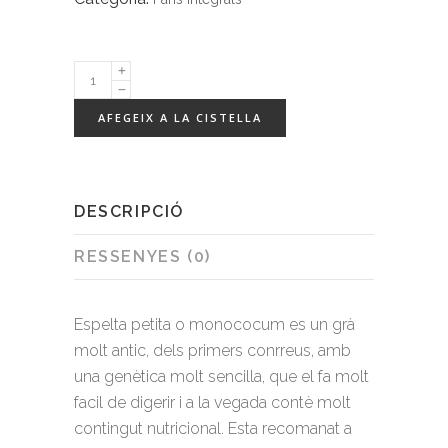
Motlle
d'Espelta
AFEGEIX A LA CISTELLA
petita
integral
quantity
DESCRIPCIÓ
RESSENYES (0)
Espelta petita o monococum es un grà
molt antic, dels primers conrreus, amb
una genètica molt sencilla, que el fa molt
facil de digerir i a la vegada contè molt
contingut nutricional. Esta recomanat a