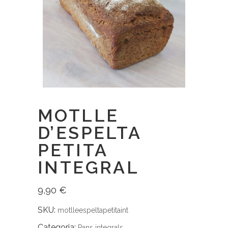
MOTLLE
D’ESPELTA
PETITA
INTEGRAL
9,90
€
SKU:
motlleespeltapetitaint
Categoria:
Pans integrals