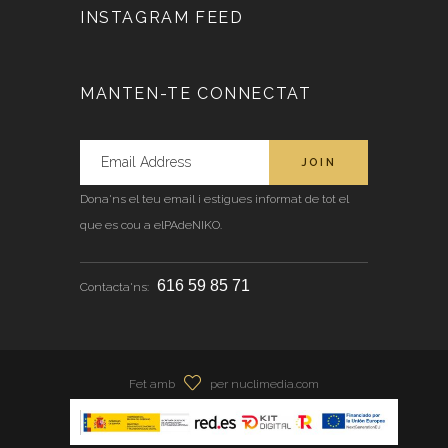
INSTAGRAM FEED
MANTEN-TE CONNECTAT
Dona'ns el teu email i estigues informat de tot el
que es cou a elPAdeNIKO.
616 59 85 71
Contacta'ns:
Fet amb
per nuclimedia.com