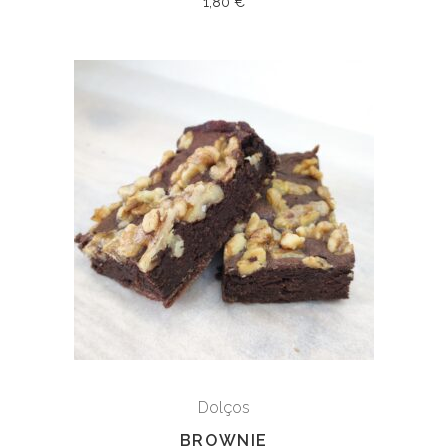
1,80
€
Dolços
BROWNIE