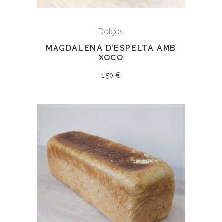
Dolços
MAGDALENA D’ESPELTA AMB
XOCO
1,50
€