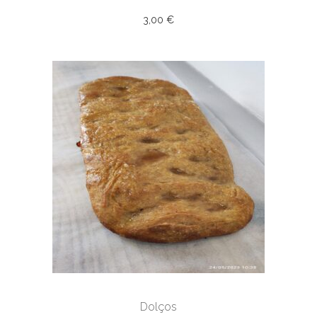
3,00
€
Dolços