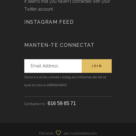
It seams that you haven't connected with your
Twitter account
INSTAGRAM FEED
MANTEN-TE CONNECTAT
Dona'ns el teu email i estigues informat de tot el
que es cou a elPAdeNIKO.
616 59 85 71
Contacta'ns:
Fet amb
per nuclimedia.com