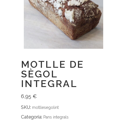
MOTLLE DE
SÈGOL
INTEGRAL
6,95
€
SKU:
motllesegolint
Categoria:
Pans integrals