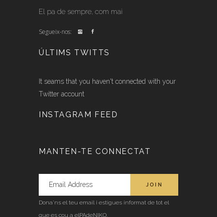
El pa de sempre, com mai
Segueix-nos:
ÚLTIMS TWITTS
It seams that you haven't connected with your
Twitter account
INSTAGRAM FEED
MANTEN-TE CONNECTAT
Dona'ns el teu email i estigues informat de tot el
que es cou a elPAdeNIKO.